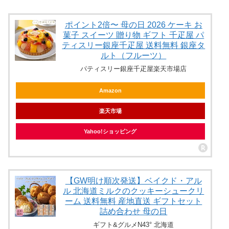
ポイント2倍〜 母の日 2026 ケーキ お
菓子 スイーツ 贈り物 ギフト 千疋屋 パ
ティスリー銀座千疋屋 送料無料 銀座タ
ルト（フルーツ）
パティスリー銀座千疋屋楽天市場店
Amazon
楽天市場
Yahoo!ショッピング
【GW明け順次発送】ベイクド・アル
ル 北海道ミルクのクッキーシュークリ
ーム 送料無料 産地直送 ギフトセット
詰め合わせ 母の日
ギフト&グルメN43° 北海道