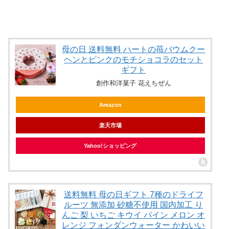
母の日 送料無料 ハートの苺バウムクー
ヘンとピンクのモチショコラのセット
ギフト
創作和洋菓子 花えちぜん
Amazon
楽天市場
Yahoo!ショッピング
送料無料 母の日ギフト 7種のドライフ
ルーツ 無添加 砂糖不使用 国内加工 り
んご 梨 いちご キウイ パイン メロン オ
レンジ フォンダンウォーター かわいい