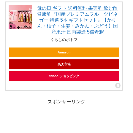
母の日 ギフト 送料無料 果実酢 飲む酢
健康酢『国産プレミアムフルーツビネ
ガー 特選 5本 ギフトセット』【かり
ん・柚子・生姜・みかん・ぶどう】国
産果汁 国内製造 5倍希釈
くらしのポトフ
Amazon
楽天市場
Yahoo!ショッピング
スポンサーリンク