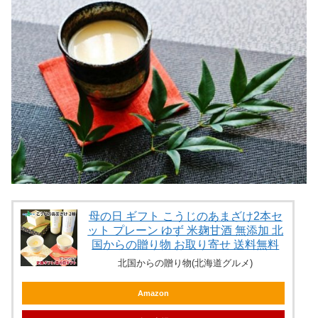
母の日 ギフト こうじのあまざけ2本セ
ット プレーン ゆず 米麹甘酒 無添加 北
国からの贈り物 お取り寄せ 送料無料
北国からの贈り物(北海道グルメ)
Amazon