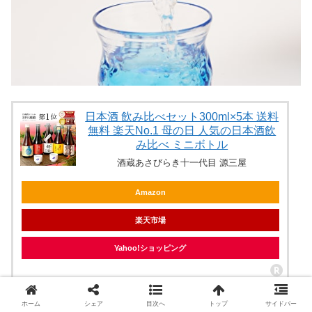
日本酒 飲み比べセット300ml×5本 送料
無料 楽天No.1 母の日 人気の日本酒飲
み比べ ミニボトル
酒蔵あさびらき十一代目 源三屋
Amazon
楽天市場
Yahoo!ショッピング
ホーム
シェア
目次へ
トップ
サイドバー