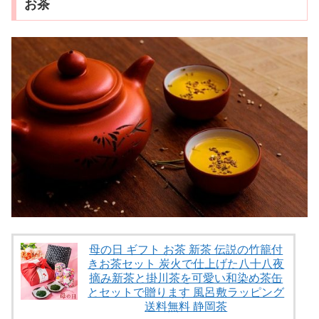
お茶
母の日 ギフト お茶 新茶 伝説の竹籠付
きお茶セット 炭火で仕上げた八十八夜
摘み新茶と掛川茶を可愛い和染め茶缶
とセットで贈ります 風呂敷ラッピング
送料無料 静岡茶