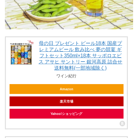
母の日 プレゼント ビール18本 国産プ
レミアムビール 飲み比べ 夢の競宴 ギ
フトセット350ml×18本 サッポロエビ
ス アサヒ サントリー 銀河高原 詰合せ
送料無料(一部地域除く)
ワイン紀行
Amazon
楽天市場
Yahoo!ショッピング