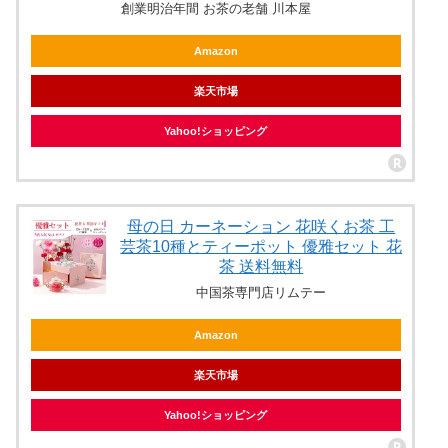
創業明治年間 お茶の老舗 川本屋
Amazon
楽天市場
Yahoo!ショッピング
母の日 カーネーション 花咲くお茶 工
芸茶10種とティーポット 優雅セット 花
茶 送料無料
中国茶専門店リムテー
Amazon
楽天市場
Yahoo!ショッピング