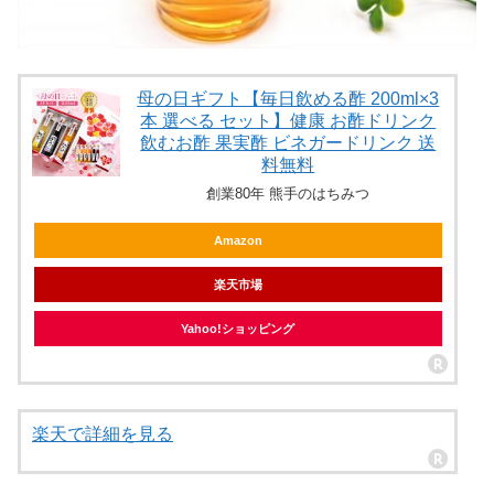
母の日ギフト【毎日飲める酢 200ml×3
本 選べる セット】健康 お酢ドリンク
飲むお酢 果実酢 ビネガードリンク 送
料無料
創業80年 熊手のはちみつ
Amazon
楽天市場
Yahoo!ショッピング
楽天で詳細を見る