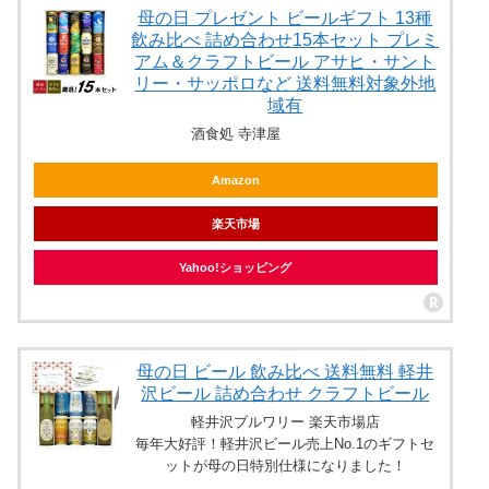
母の日 プレゼント ビールギフト 13種
飲み比べ 詰め合わせ15本セット プレミ
アム＆クラフトビール アサヒ・サント
リー・サッポロなど 送料無料対象外地
域有
酒食処 寺津屋
Amazon
楽天市場
Yahoo!ショッピング
母の日 ビール 飲み比べ 送料無料 軽井
沢ビール 詰め合わせ クラフトビール
軽井沢ブルワリー 楽天市場店
毎年大好評！軽井沢ビール売上No.1のギフトセ
ットが母の日特別仕様になりました！