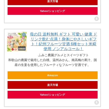
楽天市場
Yahoo!ショッピング
母の日 送料無料 ギフト 可愛い 健康 ド
リンク飲む点滴！身体にやさしいギフ
ト！紀州フルーツ甘酒 6種セット米糀
使用 ノンアルコール！
ふみこ農園グルメとスイーツギフト
和歌山の農園で栽培した白桃、温州みかん、南高梅の果汁、国
産の生姜を使用したフルーティなフルーツ甘酒です。
Amazon
楽天市場
Yahoo!ショッピング