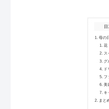
目
母の
花
ス
グ
ド
フ
美
キ
まと